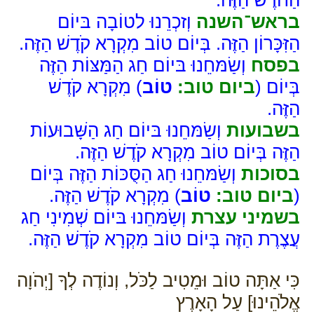
בראש־השנה
וְזכְרֵנוּ לטוֹבָה בּיוֹם
הַזִּכָּרוֹן הַזֶּה. בְּיוֹם טוֹב מִקְרָא קֹדֶשׁ הַזֶּה.
בפסח
וְשַׂמּחֵנוּ בּיוֹם חַג הַמַּצּוֹת הַזֶּה
בְּיוֹם (
ביום טוב:
טוֹב
) מִקְרָא קֹדֶשׁ
הַזֶּה.
בשבועות
וְשַׂמּחֵנוּ בּיוֹם חַג הַשָּׁבוּעוֹת
הַזֶּה בְּיוֹם טוֹב מִקְרָא קֹדֶשׁ הַזֶּה.
בסוכות
וְשַׂמּחֵנוּ חַג הַסֻּכּוֹת הַזֶּה בְּיוֹם
(
ביום טוב:
טוֹב
) מִקְרָא קֹדֶשׁ הַזֶּה.
בשמיני עצרת
וְשַׂמּחֵנוּ בּיוֹם שְׁמִינִי חַג
עֲצֶרֶת הַזֶּה בְּיוֹם טוֹב מִקְרָא קֹדֶשׁ הַזֶּה.
כִּי אַתָּה טוֹב וּמֵטִיב לַכֹּל, וְנוֹדֶה לְךָ [יְהֹוָה
אֱלֹהֵינוּ] עַל הָאָרֶץ