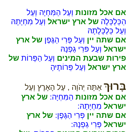
אם אכל מזונות
וְעַל הַמִּחְיָה וְעַל
הַכַּלְכָּלָה
של ארץ ישראל
וְעַל מִחְיָתָהּ
וְעַל כַּלְכָּלָתָהּ
אם שתה יין
וְעַל פְּרִי הַגֶּפֶן
של ארץ
ישראל
וְעַל פּרִי גַפְנָהּ
פירות שבעת המינים
וְעַל הַפֵּרוֹת
של
ארץ ישראל
וְעַל פֵּרוֹתֶיהָ
בָּרוּךְ
אַתָּה יְהֹוָה , עַל הָאָרֶץ וְעַל
אם אכל מזונות
הַמִּחְיָה:
של ארץ
ישראל
מִחְיָתָהּ:
אם שתה יין
פְּרִי הַגֶּפֶן:
של ארץ
ישראל
פְּרִי גַפְנָהּ: