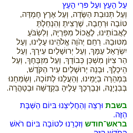
עַל הָעֵץ ועַל פּרִי הָעֵץ
וְעַל תְּנוּבַת הַשָּׂדֶה, וְעַל אֶרֶץ חֶמְדָּה,
טוֹבָה וּרְחָבָה, שֶׁרָצִיתָ וְהִנְחַלְתָּ
לַאֲבוֹתֵינוּ, לֶאֱכוֹל מִפִּרְיָהּ, וְלִשְׂבֹּעַ
מִטּוּבָהּ. רַחֵם יְהֹוָה אֱלֹהֵינוּ עָלֵינוּ, וְעַל
יִשְׂרָאֵל עַמָּךְ, וְעַל יְרוּשָׁלַיִם עִירָךְ, וְעַל
הַר צִיּוֹן מִשְׁכַּן כְּבוֹדָךְ, וְעַל מִזְבָּחָךְ, וְעַל
הֵיכָלָךְ, וּבְנֵה יְרוּשָׁלַיִם עִיר הַקֹּדֶשׁ,
בִּמְהֵרָה בְיָמֵינוּ, וְהַעֲלֵנוּ לְתוֹכָהּ, וְשַׂמְּחֵנוּ
בְּבִנְיָנָהּ, וּנְבָרְכָךְ עָלֶיהָ בִּקְדֻשָּׁה וּבְטָהֳרָה.
בשבת
וּרְצֵה וְהַחֲלִיצֵנוּ בּיוֹם הַשַּׁבָּת
הַזֶּה.
בראש־חודש
וְזכְרֵנוּ לטוֹבָה בּיוֹם רֹאשׁ
הַחֹדֶשׁ הַזֶּה.