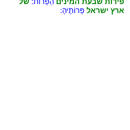
פירות שבעת המינים
הַפֵּרוֹת:
של
ארץ ישראל
פֵּרוֹתֶיהָ: