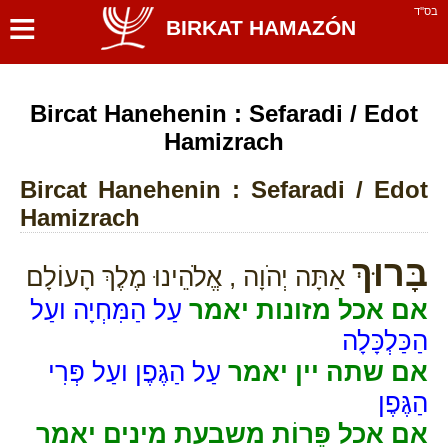
≡
בס''ד
BIRKAT HAMAZÓN
Bircat Hanehenin : Sefaradi / Edot
Hamizrach
Bircat Hanehenin : Sefaradi / Edot
Hamizrach
בָּרוּךְ
אַתָּה יְהֹוָה , אֱלֹהֵינוּ מֶלֶךְ הָעוֹלָם
אם אכל מזונות יאמר
עַל הַמִּחְיָה ועַל
הַכַּלְכָּלָה
אם שתה יין יאמר
עַל הַגֶּפֶן ועַל פְּרִי
הַגֶּפֶן
אם אכל פֵּרוֹת משבעת מינים יאמר